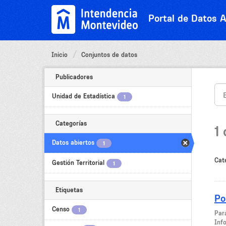
Ir
al
Portal de Datos A
contenido
Inicio
Conjuntos de datos
Publicadores
Unidad de Estadística
1
Categorías
1
Datos abiertos
1
Cat
Gestión Territorial
1
Etiquetas
Po
Censo
1
Par
Inf