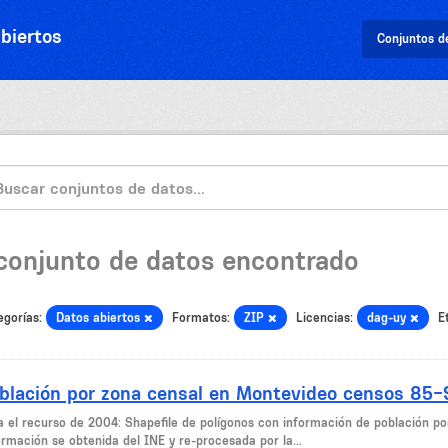
biertos
Conjuntos d
 conjunto de datos encontrado
egorías:
Datos abiertos
Formatos:
ZIP
Licencias:
dag-uy
E
blación por zona censal en Montevideo censos 85
a el recurso de 2004: Shapefile de polígonos con información de población po
ormación se obtenida del INE y re-procesada por la...