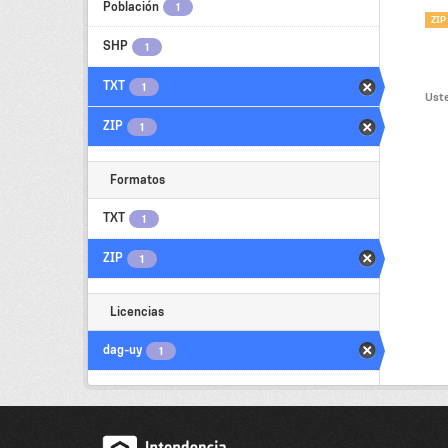
Población
1
ZIP
SHP
1
TXT
1
Uste
ZIP
1
Formatos
TXT
1
ZIP
1
Licencias
dag-uy
1