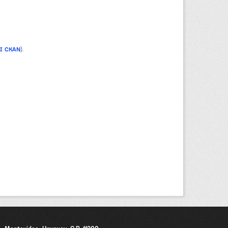
PI CKAN
).