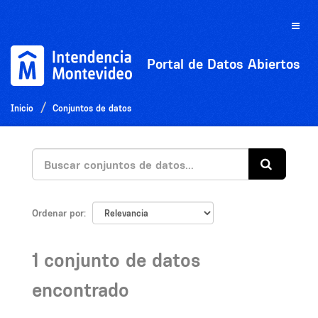
Ir
al
Toggle
contenido
naviga
Portal de Datos Abiertos
Inicio
Conjuntos de datos
Ordenar por
1 conjunto de datos
encontrado