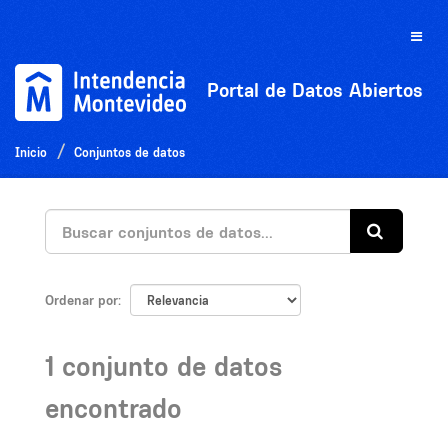
Ir
al
Toggle
contenido
naviga
Portal de Datos Abiertos
Inicio
Conjuntos de datos
Ordenar por
1 conjunto de datos
encontrado