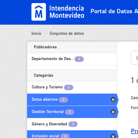
Ir
al
Portal de Datos A
contenido
Inicio
Conjuntos de datos
Publicadores
Departamento de Des...
1
Categorías
1
Cultura y Turismo
1
Cat
Datos abiertos
1
For
Gestión Territorial
1
Género y Diversidad
1
Pr
Inclusión social
1