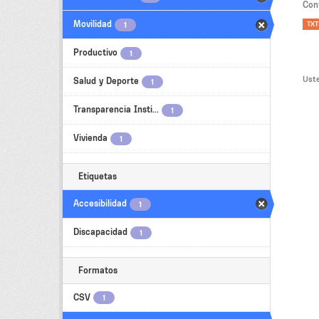
Con
Movilidad
TXT
1
Productivo
1
Uste
Salud y Deporte
1
Transparencia Insti...
1
Vivienda
1
Etiquetas
Accesibilidad
1
Discapacidad
1
Formatos
CSV
1