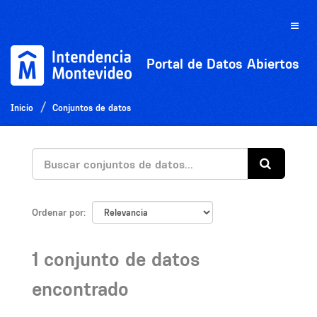
Ir
al
Toggle
contenido
naviga
Portal de Datos Abiertos
Inicio
Conjuntos de datos
Ordenar por
1 conjunto de datos
encontrado