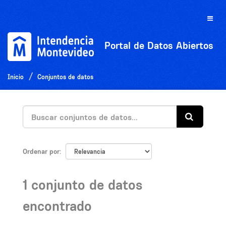
Ir
al
Toggle
contenido
naviga
Portal de Datos Abiertos
Inicio
Conjuntos de datos
Ordenar por
1 conjunto de datos
encontrado