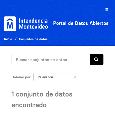
Ir
al
Toggle
contenido
naviga
Portal de Datos Abiertos
Inicio
Conjuntos de datos
Ordenar por
1 conjunto de datos
encontrado