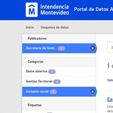
Ir
al
Portal de Datos A
contenido
Inicio
Conjuntos de datos
Publicadores
Secretaría de Gesti...
1
Categorías
1
Datos abiertos
1
Cat
Gestión Territorial
1
Inclusión social
1
Es
Etiquetas
Est
deta