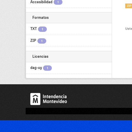
Accesibilidad
1
ZIP
Formatos
Uste
TXT
1
ZIP
1
Licencias
dag-uy
1