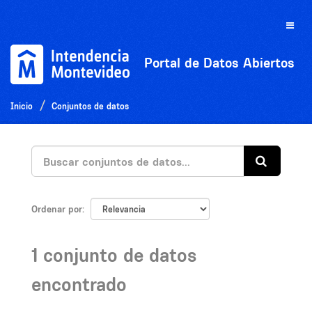
Ir
al
Toggle
contenido
naviga
Portal de Datos Abiertos
Inicio
Conjuntos de datos
Ordenar por
1 conjunto de datos
encontrado