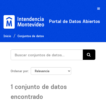
Ir
al
Toggle
contenido
naviga
Portal de Datos Abiertos
Inicio
Conjuntos de datos
Ordenar por
1 conjunto de datos
encontrado