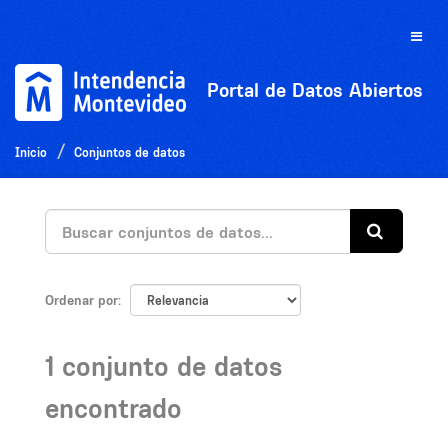
Ir
al
Toggle
contenido
naviga
Portal de Datos Abiertos
Inicio
Conjuntos de datos
Ordenar por
1 conjunto de datos
encontrado