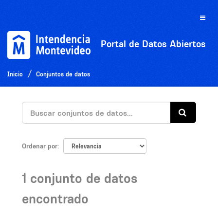
Ir
al
Toggle
contenido
naviga
Portal de Datos Abiertos
Inicio
Conjuntos de datos
Ordenar por
1 conjunto de datos
encontrado