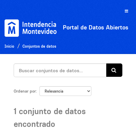
Ir
al
Toggle
contenido
naviga
Portal de Datos Abiertos
Inicio
Conjuntos de datos
Ordenar por
1 conjunto de datos
encontrado