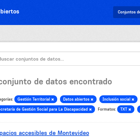
biertos
Conjuntos d
 conjunto de datos encontrado
egorías:
Gestión Territorial
Datos abiertos
Inclusión social
cretaría de Gestión Social para La Discapacidad
Formatos:
TXT
pacios accesibles de Montevideo