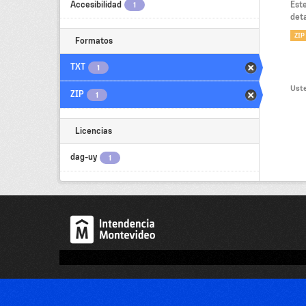
Accesibilidad
Est
1
deta
ZIP
Formatos
TXT
1
Uste
ZIP
1
Licencias
dag-uy
1