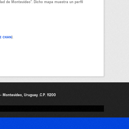
idad de Montevideo". Dicho mapa muestra un perfil
PI CKAN
).
0 - Montevideo, Uruguay .C.P. 11200