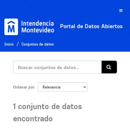
Ir
al
Toggle
contenido
naviga
Portal de Datos Abiertos
Inicio
Conjuntos de datos
Ordenar por
1 conjunto de datos
encontrado