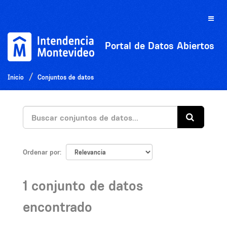
Ir
al
Toggle
contenido
naviga
Portal de Datos Abiertos
Inicio
Conjuntos de datos
Ordenar por
1 conjunto de datos
encontrado