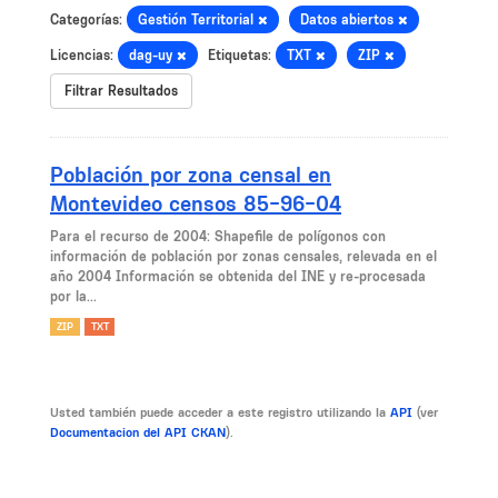
Categorías:
Gestión Territorial
Datos abiertos
Licencias:
dag-uy
Etiquetas:
TXT
ZIP
Filtrar Resultados
Población por zona censal en
Montevideo censos 85-96-04
Para el recurso de 2004: Shapefile de polígonos con
información de población por zonas censales, relevada en el
año 2004 Información se obtenida del INE y re-procesada
por la...
ZIP
TXT
Usted también puede acceder a este registro utilizando la
API
(ver
Documentacion del API CKAN
).