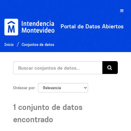
Ir
al
Toggle
contenido
naviga
Portal de Datos Abiertos
Inicio
Conjuntos de datos
Ordenar por
1 conjunto de datos
encontrado