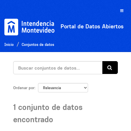
Ir
al
Toggle
contenido
naviga
Portal de Datos Abiertos
Inicio
Conjuntos de datos
Ordenar por
1 conjunto de datos
encontrado