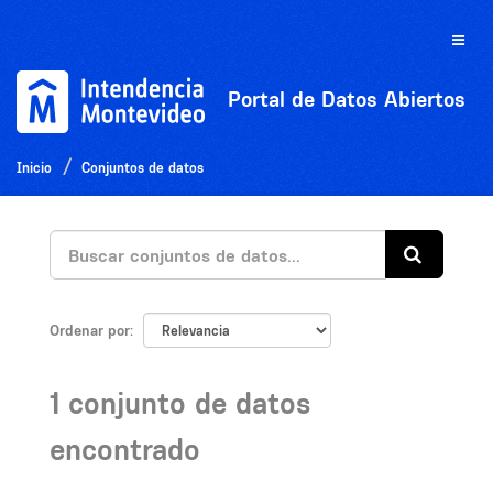
Ir
al
Toggle
contenido
naviga
Portal de Datos Abiertos
Inicio
Conjuntos de datos
Ordenar por
1 conjunto de datos
encontrado