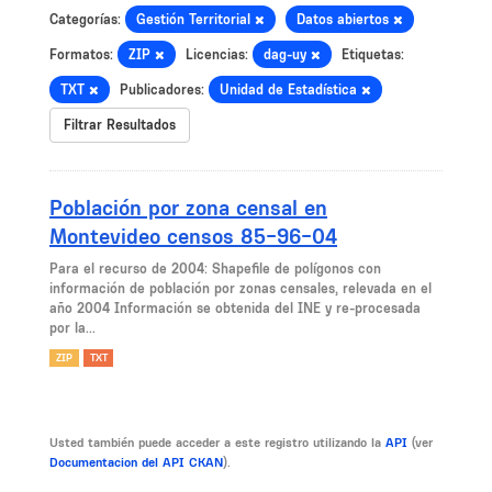
Categorías:
Gestión Territorial
Datos abiertos
Formatos:
ZIP
Licencias:
dag-uy
Etiquetas:
TXT
Publicadores:
Unidad de Estadística
Filtrar Resultados
Población por zona censal en
Montevideo censos 85-96-04
Para el recurso de 2004: Shapefile de polígonos con
información de población por zonas censales, relevada en el
año 2004 Información se obtenida del INE y re-procesada
por la...
ZIP
TXT
Usted también puede acceder a este registro utilizando la
API
(ver
Documentacion del API CKAN
).