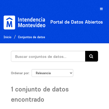
Ir
al
Toggle
contenido
naviga
Portal de Datos Abiertos
Inicio
Conjuntos de datos
Ordenar por
1 conjunto de datos
encontrado