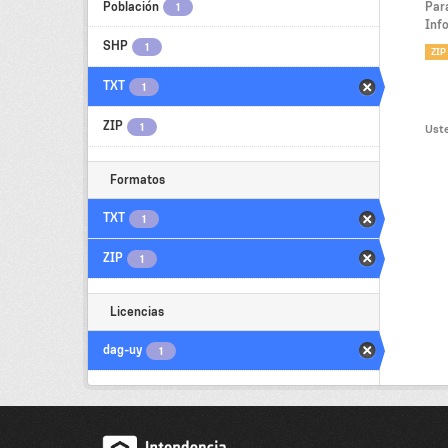
Población
Par
1
Inf
SHP
1
ZIP
TXT
1
ZIP
1
Uste
Formatos
TXT
1
ZIP
1
Licencias
dag-uy
1