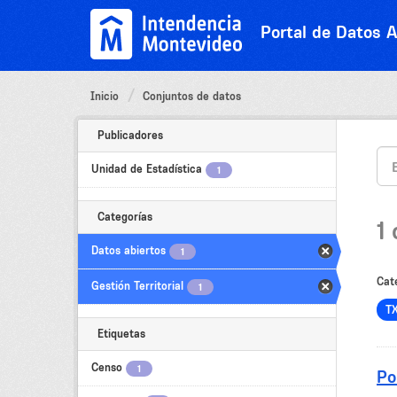
Ir
al
Portal de Datos A
contenido
Inicio
Conjuntos de datos
Publicadores
Unidad de Estadística
1
Categorías
1
Datos abiertos
1
Cat
Gestión Territorial
1
T
Etiquetas
Censo
1
Po