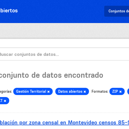
biertos
Conjuntos d
 conjunto de datos encontrado
egorías:
Gestión Territorial
Datos abiertos
Formatos:
ZIP
XT
blación por zona censal en Montevideo censos 85