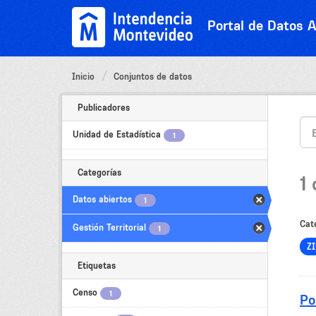
Ir
al
Portal de Datos A
contenido
Inicio
Conjuntos de datos
Publicadores
Unidad de Estadística
1
Categorías
1
Datos abiertos
1
Cat
Gestión Territorial
1
Z
Etiquetas
Censo
1
Po