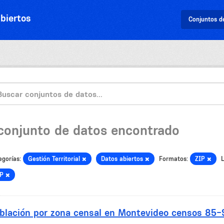
biertos
Conjuntos d
 conjunto de datos encontrado
egorías:
Gestión Territorial
Datos abiertos
Formatos:
ZIP
L
IP
blación por zona censal en Montevideo censos 85