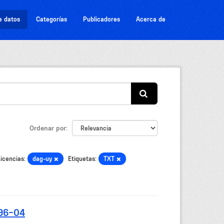
e datos
Categorías
Publicadores
Acerca de
Ordenar por
icencias:
dag-uy
Etiquetas:
TXT
-96-04