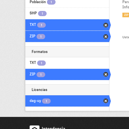
Población
Par
1
Inf
SHP
1
ZIP
TXT
1
ZIP
1
Uste
Formatos
TXT
1
ZIP
1
Licencias
dag-uy
1