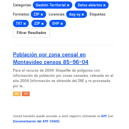
Categorías:
Gestión Territorial
Datos abiertos
Formatos:
ZIP
Licencias:
dag-uy
Etiquetas:
TXT
ZIP
SHP
Filtrar Resultados
Población por zona censal en
Montevideo censos 85-96-04
Para el recurso de 2004: Shapefile de polígonos con
información de población por zonas censales, relevada en el
año 2004 Información se obtenida del INE y re-procesada
por la...
ZIP
TXT
Usted también puede acceder a este registro utilizando la
API
(ver
Documentacion del API CKAN
).