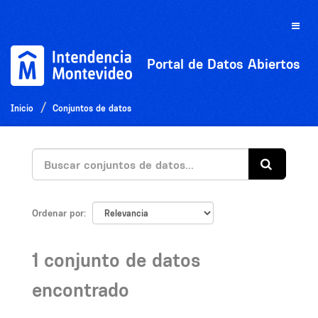
Ir
al
Toggle
contenido
naviga
Portal de Datos Abiertos
Inicio
Conjuntos de datos
Ordenar por
1 conjunto de datos
encontrado