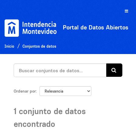
Ir
al
Toggle
contenido
naviga
Portal de Datos Abiertos
Inicio
Conjuntos de datos
Ordenar por
1 conjunto de datos
encontrado