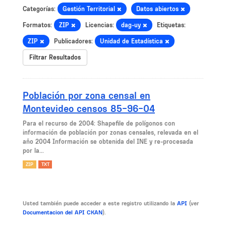
Categorías:
Gestión Territorial
Datos abiertos
Formatos:
ZIP
Licencias:
dag-uy
Etiquetas:
ZIP
Publicadores:
Unidad de Estadística
Filtrar Resultados
Población por zona censal en
Montevideo censos 85-96-04
Para el recurso de 2004: Shapefile de polígonos con
información de población por zonas censales, relevada en el
año 2004 Información se obtenida del INE y re-procesada
por la...
ZIP
TXT
Usted también puede acceder a este registro utilizando la
API
(ver
Documentacion del API CKAN
).