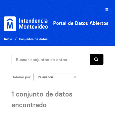
Ir
al
Toggle
contenido
naviga
Portal de Datos Abiertos
Inicio
Conjuntos de datos
Ordenar por
1 conjunto de datos
encontrado