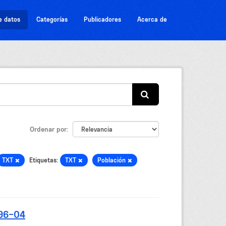
e datos
Categorías
Publicadores
Acerca de
Ordenar por
TXT
Etiquetas:
TXT
Población
-96-04