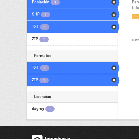
Población
Par
1
Inf
SHP
1
ZIP
TXT
1
ZIP
1
Uste
Formatos
TXT
1
ZIP
1
Licencias
dag-uy
1