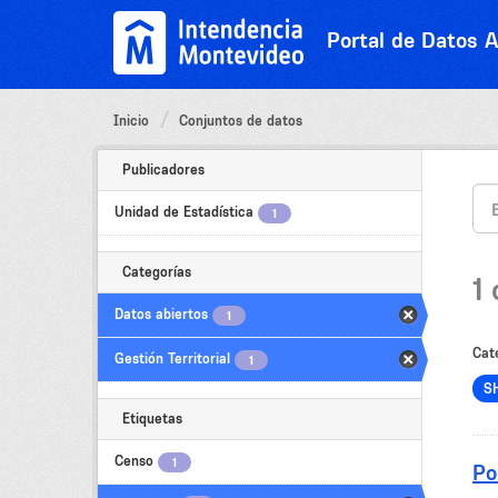
Ir
al
Portal de Datos A
contenido
Inicio
Conjuntos de datos
Publicadores
Unidad de Estadística
1
Categorías
1
Datos abiertos
1
Cat
Gestión Territorial
1
S
Etiquetas
Censo
1
Po