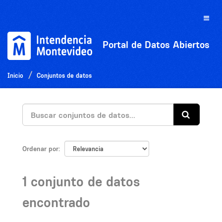
Ir
al
Toggle
contenido
naviga
Portal de Datos Abiertos
Inicio
Conjuntos de datos
Ordenar por
1 conjunto de datos
encontrado