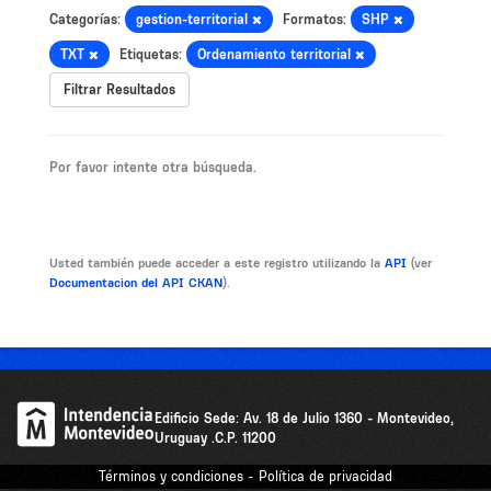
Categorías:
gestion-territorial
Formatos:
SHP
TXT
Etiquetas:
Ordenamiento territorial
Filtrar Resultados
Por favor intente otra búsqueda.
Usted también puede acceder a este registro utilizando la
API
(ver
Documentacion del API CKAN
).
Edificio Sede: Av. 18 de Julio 1360 - Montevideo,
Uruguay .C.P. 11200
Términos y condiciones - Política de privacidad