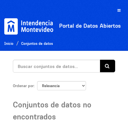
Ir
al
Toggle
contenido
naviga
Portal de Datos Abiertos
Inicio
Conjuntos de datos
Ordenar por
Conjuntos de datos no
encontrados