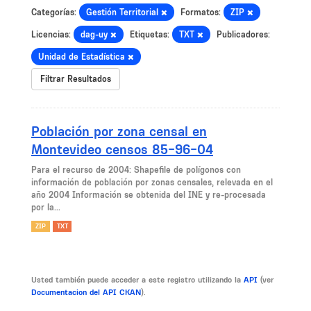
Categorías:
Gestión Territorial
Formatos:
ZIP
Licencias:
dag-uy
Etiquetas:
TXT
Publicadores:
Unidad de Estadística
Filtrar Resultados
Población por zona censal en
Montevideo censos 85-96-04
Para el recurso de 2004: Shapefile de polígonos con
información de población por zonas censales, relevada en el
año 2004 Información se obtenida del INE y re-procesada
por la...
ZIP
TXT
Usted también puede acceder a este registro utilizando la
API
(ver
Documentacion del API CKAN
).