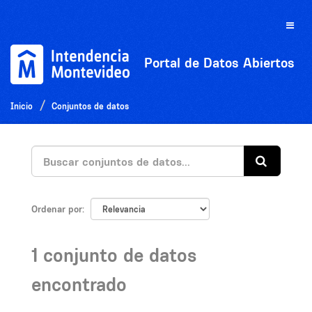
Ir
al
Toggle
contenido
naviga
Portal de Datos Abiertos
Inicio
Conjuntos de datos
Ordenar por
1 conjunto de datos
encontrado