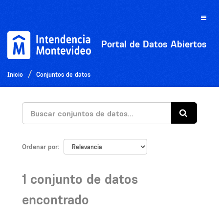
Ir
al
Toggle
contenido
naviga
Portal de Datos Abiertos
Inicio
Conjuntos de datos
Ordenar por
1 conjunto de datos
encontrado