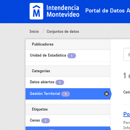
Ir
al
Portal de Datos A
contenido
Inicio
Conjuntos de datos
Publicadores
Unidad de Estadística
1
Categorías
1
Datos abiertos
1
Cat
Gestión Territorial
1
Etiquetas
Po
Censo
1
Par
Inf