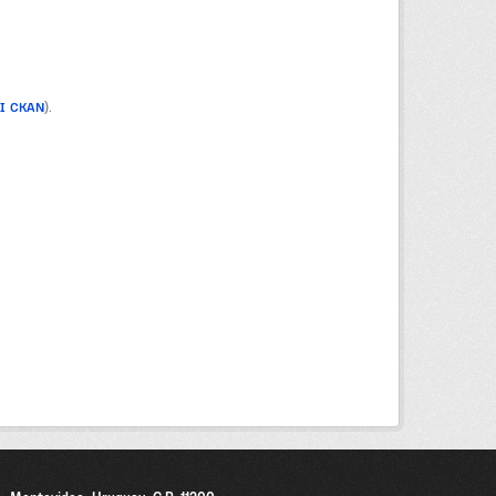
PI CKAN
).