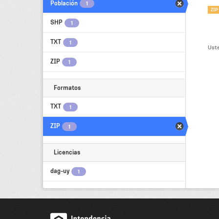
Población
1
ZIP
SHP
1
TXT
1
Uste
ZIP
1
Formatos
TXT
1
ZIP
1
Licencias
dag-uy
1