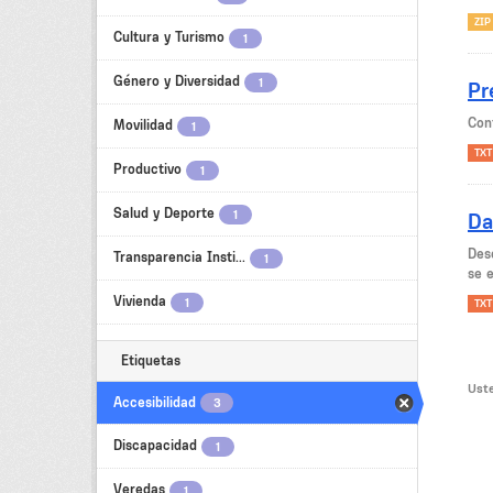
ZIP
Cultura y Turismo
1
Género y Diversidad
1
Pr
Con
Movilidad
1
TXT
Productivo
1
Salud y Deporte
1
Da
Des
Transparencia Insti...
1
se e
Vivienda
1
TXT
Etiquetas
Uste
Accesibilidad
3
Discapacidad
1
Veredas
1