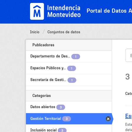
Ir
al
Portal de Datos A
contenido
Inicio
Conjuntos de datos
Publicadores
Departamento de Des...
1
Espacios Públicos y...
1
3
Secretaría de Gesti...
1
Cat
Categorías
Datos abiertos
3
Es
Gestión Territorial
3
Est
deta
Inclusión social
3