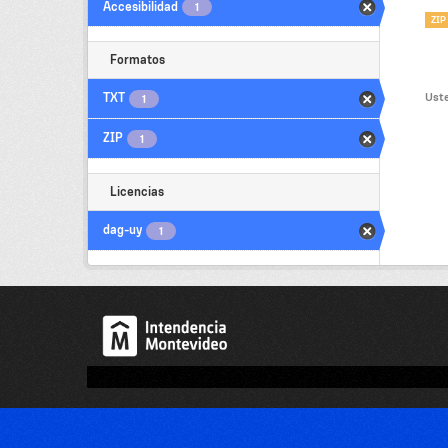
Accesibilidad
1
ZIP
Formatos
Uste
TXT
1
ZIP
1
Licencias
dag-uy
1