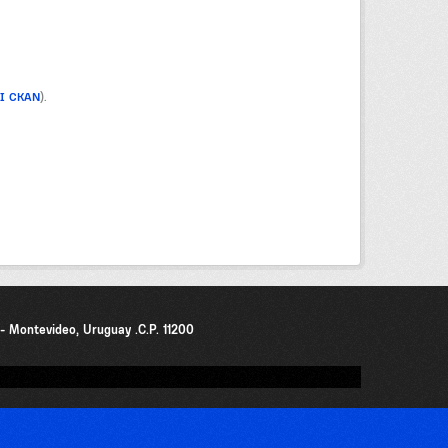
PI CKAN
).
0 - Montevideo, Uruguay .C.P. 11200