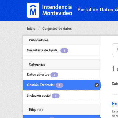
Ir
al
Portal de Datos A
contenido
Inicio
Conjuntos de datos
Publicadores
Secretaría de Gesti...
1
Categorías
1
Datos abiertos
1
Cat
Gestión Territorial
1
Inclusión social
1
Es
Etiquetas
Est
deta