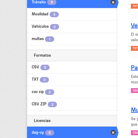
Tránsito
5
TXT
Movilidad
3
Ve
Vehículos
2
El 
multas
1
velo
TXT
Formatos
Pa
CSV
5
Est
TXT
3
mode
CS
csv zip
2
CSV ZIP
2
Mu
Se 
Licencias
que
dag-uy
5
CS