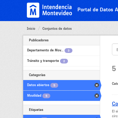
Ir
al
Portal de Datos A
contenido
Inicio
Conjuntos de datos
Publicadores
Departamento de Mov...
3
Tránsito y transporte
2
5
Categorías
Cat
Datos abiertos
5
Movilidad
5
Co
Etiquetas
El 
circ