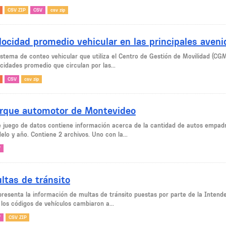
CSV ZIP
CSV
csv zip
locidad promedio vehicular en las principales aven
sistema de conteo vehicular que utiliza el Centro de Gestión de Movilidad (CG
cidades promedio que circulan por las...
CSV
csv zip
rque automotor de Montevideo
e juego de datos contiene información acerca de la cantidad de autos empad
lo y año. Contiene 2 archivos. Uno con la...
V
ltas de tránsito
presenta la información de multas de tránsito puestas por parte de la Intend
 los códigos de vehículos cambiaron a...
V
CSV ZIP