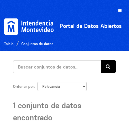
Ir
al
Toggle
contenido
naviga
Portal de Datos Abiertos
Inicio
Conjuntos de datos
Ordenar por
1 conjunto de datos
encontrado