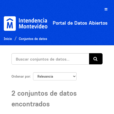
Ir
al
Toggle
contenido
naviga
Portal de Datos Abiertos
Inicio
Conjuntos de datos
Ordenar por
2 conjuntos de datos
encontrados