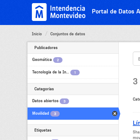
Ir
al
Portal de Datos A
contenido
Inicio
Conjuntos de datos
Publicadores
Geomática
2
Tecnología de la In...
1
3
Categorías
Cat
Datos abiertos
3
Movilidad
3
Lí
Etiquetas
Sha
mov