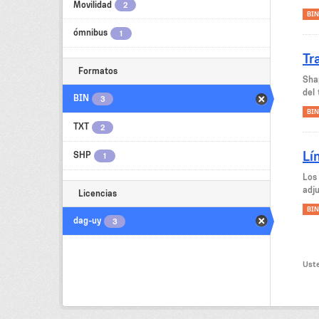
Movilidad
2
BIN
ómnibus
1
Tr
Formatos
Sha
del 
BIN
3
BIN
TXT
2
Lí
SHP
1
Los
adju
Licencias
BIN
dag-uy
3
Uste