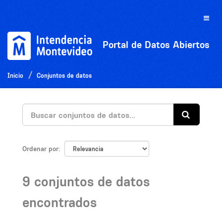
Ir
al
Toggle
contenido
naviga
Portal de Datos Abiertos
Inicio
Conjuntos de datos
Ordenar por
9 conjuntos de datos
encontrados