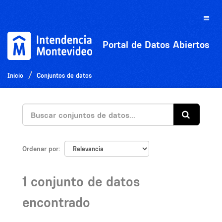
Ir
al
Toggle
contenido
naviga
Portal de Datos Abiertos
Inicio
Conjuntos de datos
Ordenar por
1 conjunto de datos
encontrado