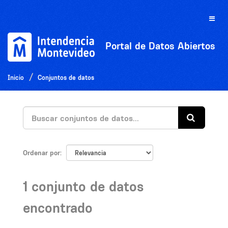
Ir
al
Toggle
contenido
naviga
Portal de Datos Abiertos
Inicio
Conjuntos de datos
Ordenar por
1 conjunto de datos
encontrado