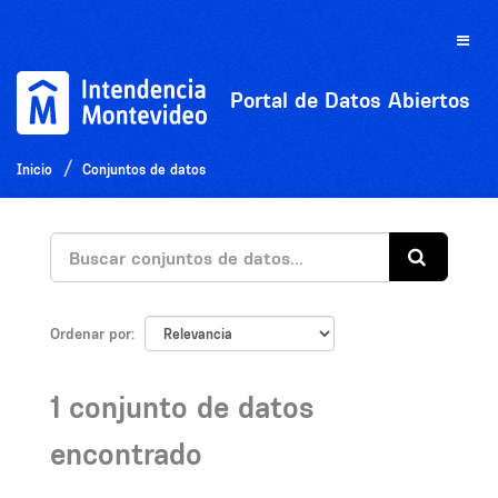
Ir
al
Toggle
contenido
naviga
Portal de Datos Abiertos
Inicio
Conjuntos de datos
Ordenar por
1 conjunto de datos
encontrado