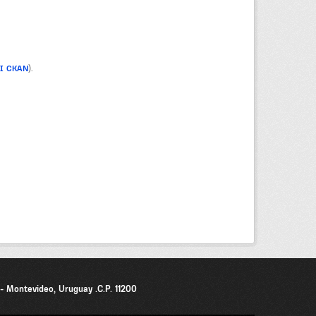
PI CKAN
).
0 - Montevideo, Uruguay .C.P. 11200