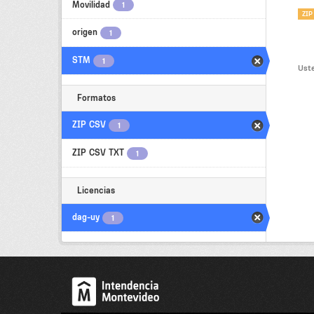
Movilidad
1
ZIP
origen
1
STM
1
Uste
Formatos
ZIP CSV
1
ZIP CSV TXT
1
Licencias
dag-uy
1