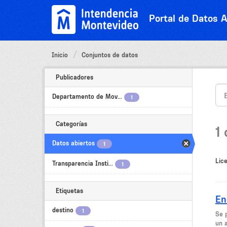
Ir
al
Portal de Datos A
contenido
Inicio
Conjuntos de datos
Publicadores
Departamento de Mov...
1
Categorías
1
Datos abiertos
1
Lice
Transparencia Insti...
1
Etiquetas
En
destino
1
Se 
un 