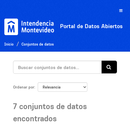
Ir
al
Toggle
contenido
naviga
Portal de Datos Abiertos
Inicio
Conjuntos de datos
Ordenar por
7 conjuntos de datos
encontrados