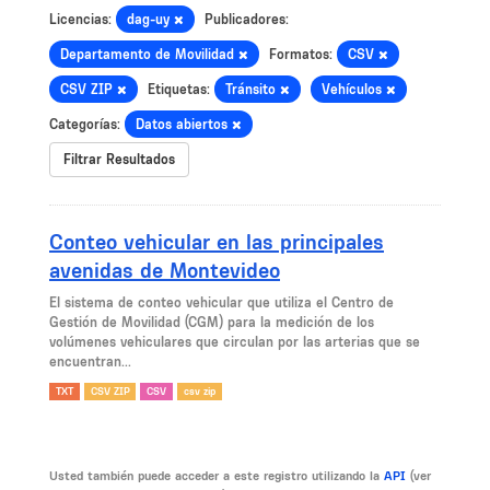
Licencias:
dag-uy
Publicadores:
Departamento de Movilidad
Formatos:
CSV
CSV ZIP
Etiquetas:
Tránsito
Vehículos
Categorías:
Datos abiertos
Filtrar Resultados
Conteo vehicular en las principales
avenidas de Montevideo
El sistema de conteo vehicular que utiliza el Centro de
Gestión de Movilidad (CGM) para la medición de los
volúmenes vehiculares que circulan por las arterias que se
encuentran...
TXT
CSV ZIP
CSV
csv zip
Usted también puede acceder a este registro utilizando la
API
(ver