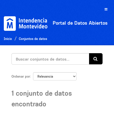
Ir
al
Toggle
contenido
naviga
Portal de Datos Abiertos
Inicio
Conjuntos de datos
Ordenar por
1 conjunto de datos
encontrado