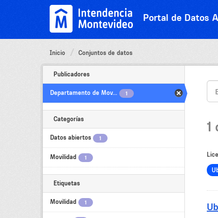
Ir
al
Portal de Datos A
contenido
Inicio
Conjuntos de datos
Publicadores
Departamento de Mov...
1
Categorías
1
Datos abiertos
1
Lice
Movilidad
1
U
Etiquetas
Movilidad
1
Ub