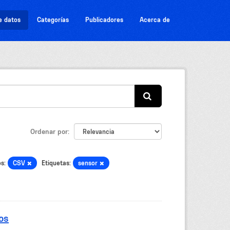
e datos
Categorías
Publicadores
Acerca de
Ordenar por
s:
CSV
Etiquetas:
sensor
os