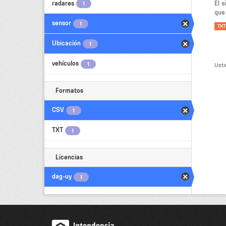
radares
El 
1
que 
sensor
1
TXT
Ubicación
1
vehículos
1
Uste
Formatos
CSV
1
TXT
1
Licencias
dag-uy
1