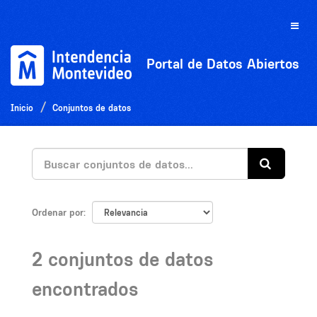
Ir
al
Toggle
contenido
naviga
Portal de Datos Abiertos
Inicio
Conjuntos de datos
Ordenar por
2 conjuntos de datos
encontrados