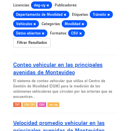
Licencias:
dag-uy
Publicadores:
Departamento de Movilidad
Etiquetas:
Tránsito
Vehículos
Categorías:
Movilidad
Datos abiertos
Formatos:
CSV
Filtrar Resultados
Conteo vehicular en las principales
avenidas de Montevideo
El sistema de conteo vehicular que utiliza el Centro de
Gestión de Movilidad (CGM) para la medición de los
volúmenes vehiculares que circulan por las arterias que se
encuentran...
TXT
CSV ZIP
CSV
csv zip
Velocidad promedio vehicular en las
principales avenidas de Montevideo