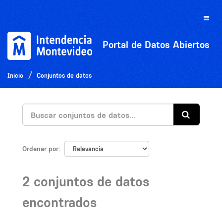
Ir
al
Toggle
contenido
naviga
Portal de Datos Abiertos
Inicio
Conjuntos de datos
Ordenar por
2 conjuntos de datos
encontrados