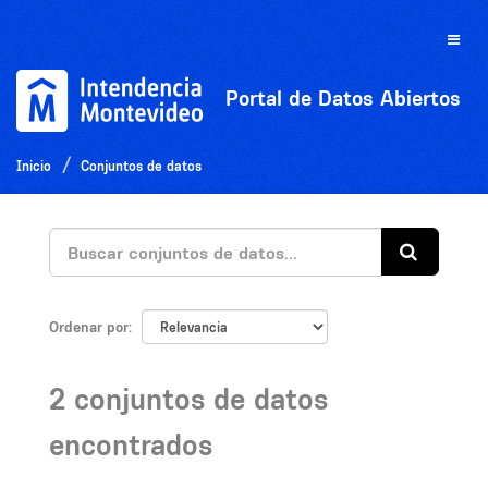
Ir
al
Toggle
contenido
naviga
Portal de Datos Abiertos
Inicio
Conjuntos de datos
Ordenar por
2 conjuntos de datos
encontrados