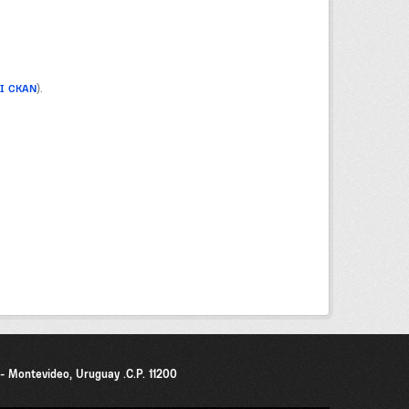
PI CKAN
).
0 - Montevideo, Uruguay .C.P. 11200