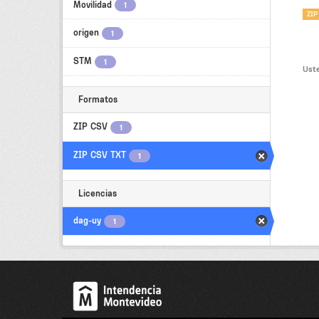
Movilidad
1
ZIP
origen
1
STM
1
Uste
Formatos
ZIP CSV
1
ZIP CSV TXT
1
Licencias
dag-uy
1