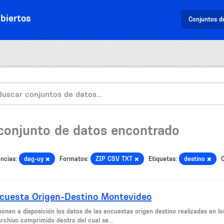
biertos
Conjuntos d
 conjunto de datos encontrado
ncias:
dag-uy
Formatos:
ZIP CSV TXT
Etiquetas:
destino
C
cuesta Origen-Destino Montevideo
ponen a disposición los datos de las encuestas origen destino realizadas en l
archivo comprimido dentro del cual se...