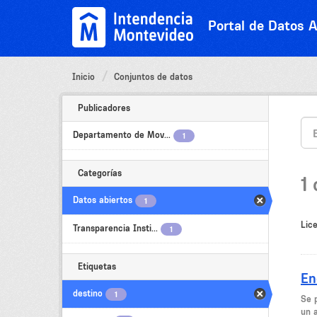
Ir
al
Portal de Datos A
contenido
Inicio
Conjuntos de datos
Publicadores
Departamento de Mov...
1
Categorías
1
Datos abiertos
1
Lice
Transparencia Insti...
1
Etiquetas
En
destino
1
Se 
un 