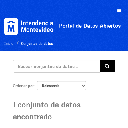
Ir
al
Toggle
contenido
naviga
Portal de Datos Abiertos
Inicio
Conjuntos de datos
Ordenar por
1 conjunto de datos
encontrado